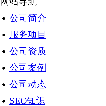
网站导航
公司简介
服务项目
公司资质
公司案例
公司动态
SEO知识