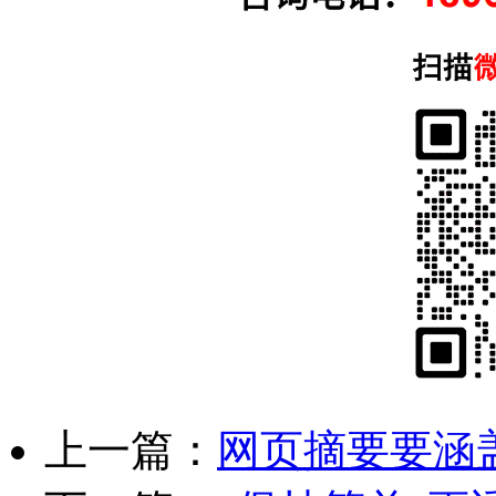
上一篇：
网页摘要要涵