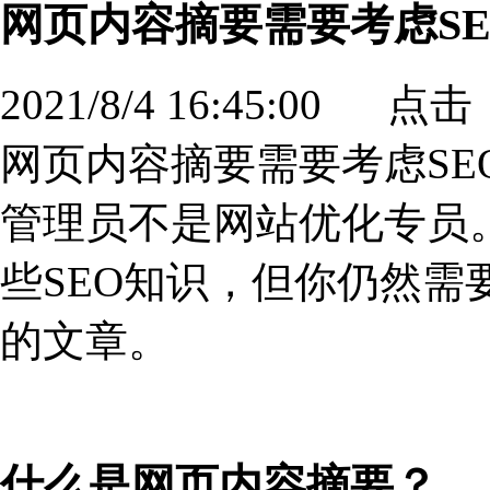
网页内容摘要需要考虑S
2021/8/4 16:45:00 点
网页内容摘要需要考虑SE
管理员不是网站优化专员
些SEO知识，但你仍然
的文章。
什么是网页内容摘要？