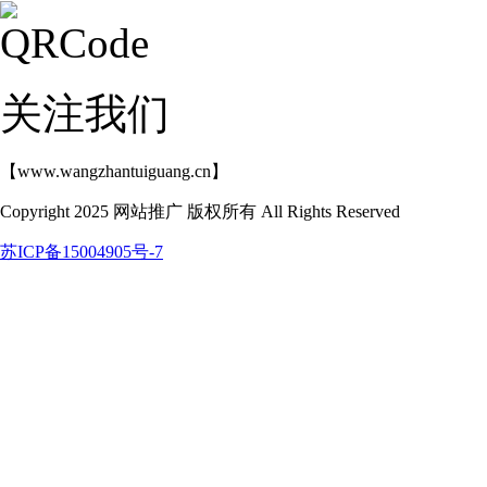
关注我们
【www.wangzhantuiguang.cn】
Copyright 2025 网站推广 版权所有 All Rights Reserved
苏ICP备15004905号-7