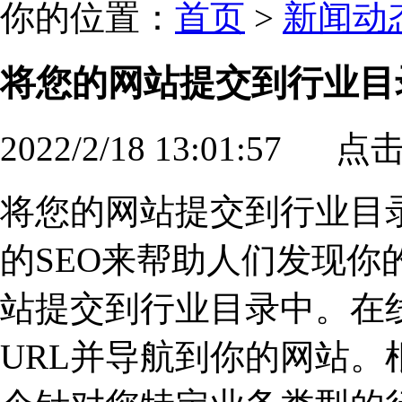
你的位置：
首页
>
新闻动
将您的网站提交到行业目
2022/2/18 13:01:57 点
将您的网站提交到行业目
的SEO来帮助人们发现
站提交到行业目录中。在
URL并导航到你的网站