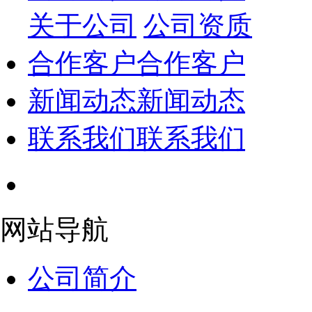
关于公司
公司资质
合作客户
合作客户
新闻动态
新闻动态
联系我们
联系我们
网站导航
公司简介