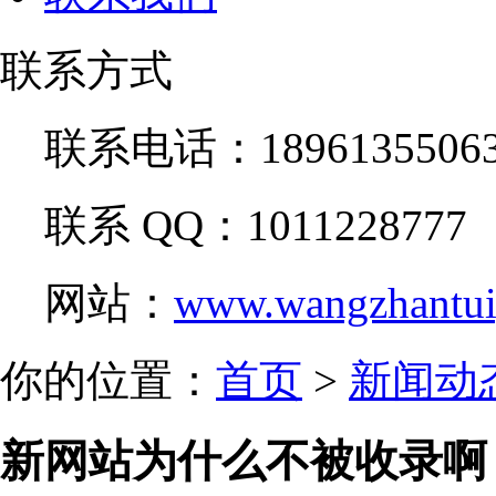
联系方式
联系电话：1896135506
联系 QQ：1011228777
网站：
www.wangzhantui
你的位置：
首页
>
新闻动
新网站为什么不被收录啊