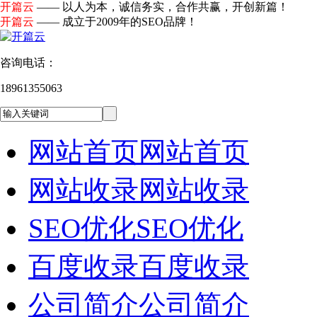
开篇云
—— 以人为本，诚信务实，合作共赢，开创新篇！
开篇云
—— 成立于2009年的SEO品牌！
咨询电话：
18961355063
网站首页
网站首页
网站收录
网站收录
SEO优化
SEO优化
百度收录
百度收录
公司简介
公司简介