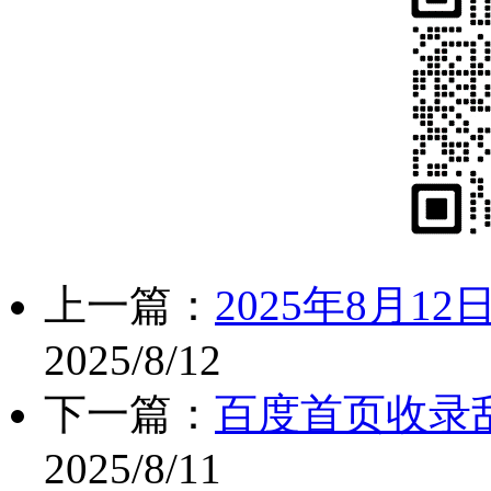
上一篇：
2025年8月1
2025/8/12
下一篇：
百度首页收录
2025/8/11