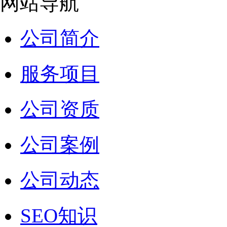
网站导航
公司简介
服务项目
公司资质
公司案例
公司动态
SEO知识