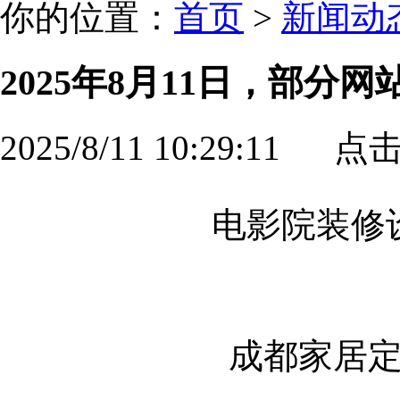
你的位置：
首页
>
新闻动
2025年8月11日，部分
2025/8/11 10:29:11 点
电影院装修
成都家居